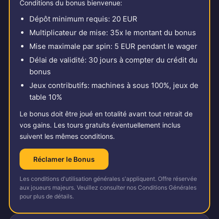
Conditions du bonus bienvenue:
Dépôt minimum requis: 20 EUR
Multiplicateur de mise: 35x le montant du bonus
Mise maximale par spin: 5 EUR pendant le wager
Délai de validité: 30 jours à compter du crédit du
bonus
Jeux contributifs: machines à sous 100%, jeux de
table 10%
Le bonus doit être joué en totalité avant tout retrait de
vos gains. Les tours gratuits éventuellement inclus
suivent les mêmes conditions.
Réclamer le Bonus
Les conditions d'utilisation générales s'appliquent. Offre réservée
aux joueurs majeurs. Veuillez consulter nos Conditions Générales
pour plus de détails.