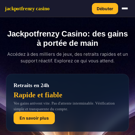
jackpotfrenzy casino
Débuter
Jackpotfrenzy Casino: des gains
à portée de main
Accédez à des milliers de jeux, des retraits rapides et un
support réactif. Explorez ce qui vous attend.
Retraits en 24h
Rapide et fiable
Vos gains arrivent vite. Pas d'attente interminable. Vérification
simple et transparente du compte.
En savoir plus