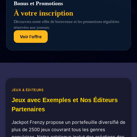
Bonus et Promotions
À votre inscription
Découvrez notre offre de bienvenue et les promotions régulières
réservées aux joueurs.
Voir l'offre
JEUX & ÉDITEURS
Jeux avec Exemples et Nos Éditeurs
Partenaires
Jackpot Frenzy propose un portefeuille diversifié de
plus de 2500 jeux couvrant tous les genres
populaires. Notre catalogue inclut des créations des