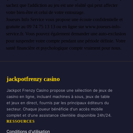
sachez que l'addiction au jeu est une réalité qui peut affecter
votre bien-être et celui de votre entourage.
Joueurs Info Service vous propose une écoute confidentielle et
gratuite au 09 74 75 13 13 ou en ligne sur www.joueurs-info-
service.fr. Vous pouvez également demander une auto-exclusion
pour suspendre votre compte pendant une période définie. Votre
santé financière et psychologique compte vraiment pour nous.
jackpotfrenzy casino
Jackpot Frenzy Casino propose une sélection de jeux de
casino en ligne, incluant machines à sous, jeux de table
et jeux en direct, fournis par les principaux éditeurs du
secteur. Chaque joueur bénéficie d'un accès mobile
complet et d'une assistance clientèle disponible 24h/24.
RESSOURCES
Conditions d'utilisation