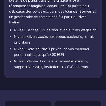
système de points transforme chaque mise en
récompenses tangibles. Accumulez 100 points pour
débloquer des bonus exclusifs, des tournois réservés et
un gestionnaire de compte dédié à partir du niveau
Platine.
Niveau Bronze: 5% de réduction sur les wagering
Niveau Silver: accès aux bonus exclusifs, retrait
prioritaire
Niveau Gold: tournois privés, bonus mensuel
personnalisé jusqu'à 300 EUR
Niveau Platine: bonus événementiel garanti,
support VIP 24/7, invitation aux événements